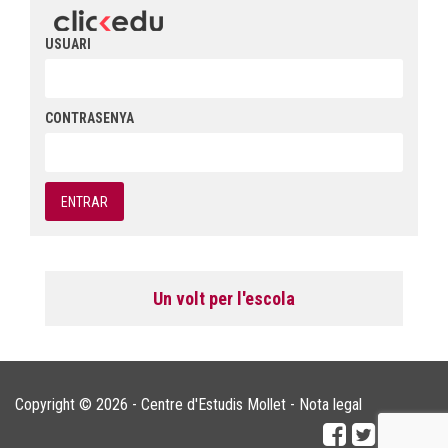
USUARI
CONTRASENYA
Un volt per l'escola
Copyright © 2026 - Centre d'Estudis Mollet -
Nota legal