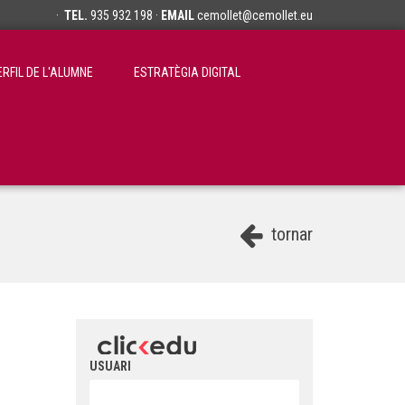
·
TEL.
935 932 198 ·
EMAIL
cemollet@cemollet.eu
ERFIL DE L'ALUMNE
ESTRATÈGIA DIGITAL
tornar
USUARI