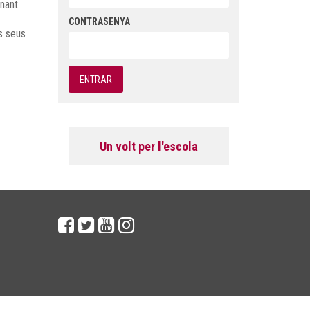
inant
CONTRASENYA
s seus
Un volt per l'escola