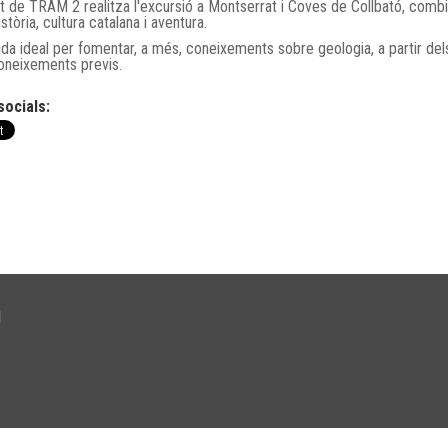
t de TRAM 2 realitza l'excursió a Montserrat i Coves de Collbató, comb
istòria, cultura catalana i aventura.
ida ideal per fomentar, a més, coneixements sobre geologia, a partir del
oneixements previs.
socials:
l